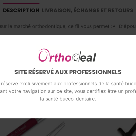
DESCRIPTION
LIVRAISON, ÉCHANGE ET RETOURS
D’épou
s sur le marché orthodontique, ce fil vous permet :
D’avoir
et une 
SITE RÉSERVÉ AUX PROFESSIONNELS
t réservé exclusivement aux professionnels de la santé bucc
ant votre navigation sur ce site, vous certifiez être un prof
la santé bucco-dentaire.