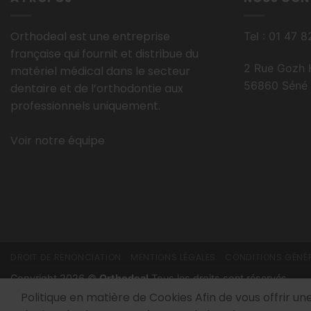
Orthodeal est une entreprise
Tel : 01 47 
française qui fournit et distribue du
2 Rue Gozh 
matériel médical dans le secteur
56860 Séné 
dentaire et de l’orthodontie aux
professionnels uniquement.
Voir notre équipe
DROIT DE RENONCIATION
MENTIONS LÉGALES
CONDITIONS GÉNÉR
Copyright 2026 ©
Orthodeal
Tous les droits sont réservés.
Politique en matière de Cookies Afin de vous offrir un