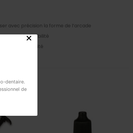
ser avec précision la forme de l’arcade
 une grande flexibilité
grande maléabilité
o-dentaire.
essionnel de