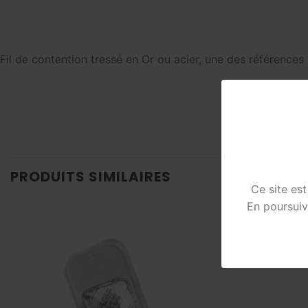
Fil de contention tressé en Or ou acier, une des référence
PRODUITS SIMILAIRES
Ce site es
En poursuiv