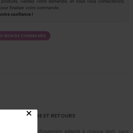
 produits, validez votre demande, et nous vous contacterons
pour finaliser votre commande.
votre confiance !
AU BON DE COMMANDE
AISON, ÉCHANGE ET RETOURS
ser une force spécifiquement adapté à chaque dent, sans