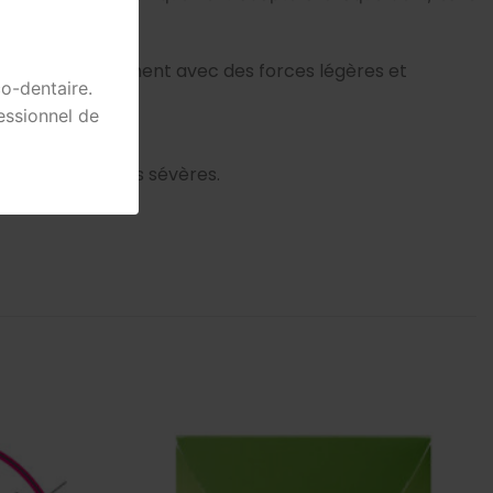
quer simultanément avec des forces légères et
o-dentaire.
essionnel de
de malpositions sévères.