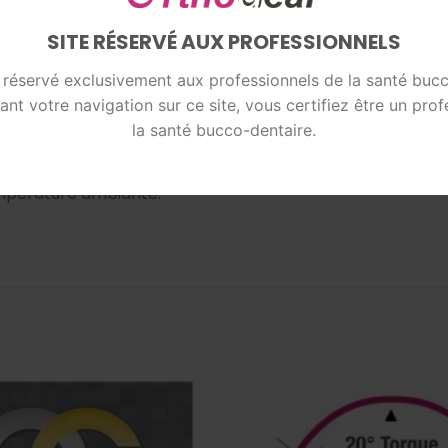
SITE RÉSERVÉ AUX PROFESSIONNELS
t de traitement qui vous permet de niveler, aligner et tor
t réservé exclusivement aux professionnels de la santé bucc
ant votre navigation sur ce site, vous certifiez être un prof
la santé bucco-dentaire.
permettant de continuer d’exercer ses forces même en cas 
empérature ambiante.