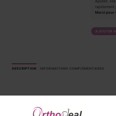
Ajoutez vos
rapidement 
Merci pour 
AJOUTER 
DESCRIPTION
INFORMATIONS COMPLÉMENTAIRES
TÉE
AVANTAGES
SELON LA SECTION CHOISIE
LIVR
de plus en plus fortes jusqu’aux molaires, cela pour mobili