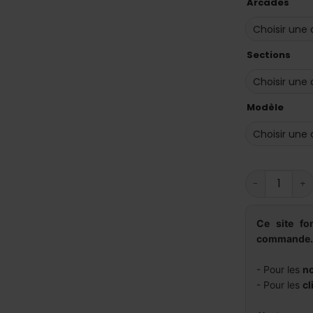
Arcades
Sections
Modèle
quantité de
Ce site f
commande.
- Pour les
no
- Pour les
cl