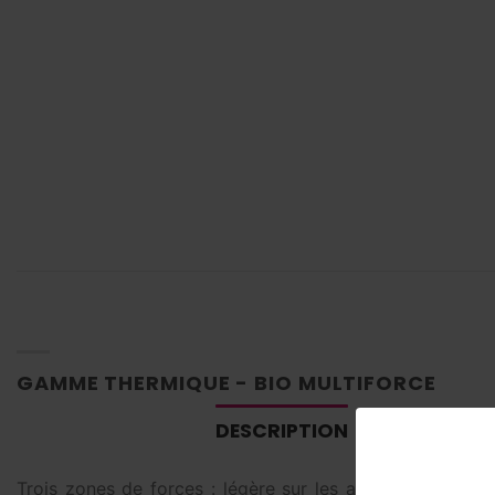
GAMME THERMIQUE - BIO MULTIFORCE
DESCRIPTION
VALEUR AJOU
Trois zones de forces : légère sur les antérieures et 