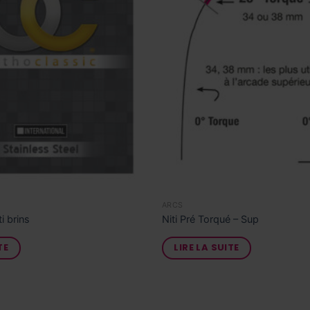
ARCS
i brins
Niti Pré Torqué – Sup
TE
LIRE LA SUITE