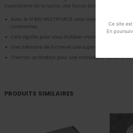
traumatisme de la racine, des forces biologiques idéales.
Avec le fil BIO MULTIFORCE vous avez un arc de débu
Ce site es
constantes.
En poursuiv
Cela signifie pour vous d’utiliser moins d’arc.
Une mémoire de forme et une super élasticité lui 
Thermo-activation pour une maniabilité idéale à t
PRODUITS SIMILAIRES