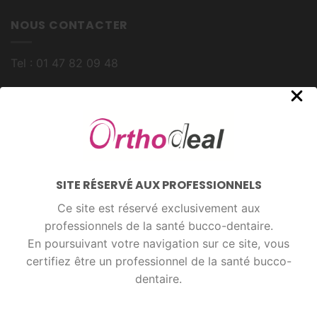
NOUS CONTACTER
Tel : 01 47 82 09 48
2 Rue Gozh Hent
56860 Séné – France
INSCRIVEZ-VOUS
SITE RÉSERVÉ AUX PROFESSIONNELS
Prénom
Ce site est réservé exclusivement aux
professionnels de la santé bucco-dentaire.
En poursuivant votre navigation sur ce site, vous
Email
certifiez être un professionnel de la santé bucco-
dentaire.
En continuant, vous acceptez la politique de