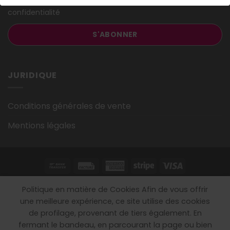
confidentialité
JURIDIQUE
Conditions générales de vente
Mentions légales
DROIT DE RENONCIATION
MENTIONS LÉGALES
Politique en matière de Cookies Afin de vous offrir
CONDITIONS GÉNÉRALES DE VENTE
une meilleure expérience, ce site utilise des cookies
Copyright 2026 ©
Orthodeal
Tous les droits sont réservés.
de profilage, provenant de tiers également. En
fermant le bandeau, en parcourant la page ou bien