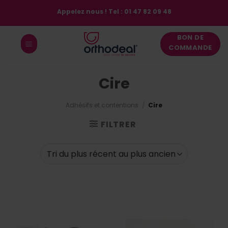
Passer
Appelez nous ! Tel : 01 47 82 09 48
au
contenu
BON DE
COMMANDE
Cire
Adhésifs et contentions
/
Cire
FILTRER