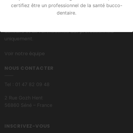
À PROPOS
certifiez être un professionnel de la santé bucco-
dentaire.
Orthodeal est une entreprise française qui fournit et
distribue du matériel médical dans le secteur
dentaire et de l’orthodontie aux professionnels
uniquement.
Voir notre équipe
NOUS CONTACTER
Tel : 01 47 82 09 48
2 Rue Gozh Hent
56860 Séné – France
INSCRIVEZ-VOUS