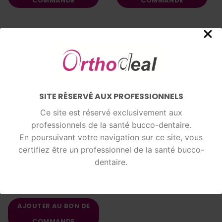
COMMANDE
COMMANDE
SITE RÉSERVÉ AUX PROFESSIONNELS
Ce site est réservé exclusivement aux
professionnels de la santé bucco-dentaire.
En poursuivant votre navigation sur ce site, vous
certifiez être un professionnel de la santé bucco-
MYOBRACE
Myobrace P-3H
dentaire.
LIRE LA SUITE
AJOUTER AU BON DE
COMMANDE