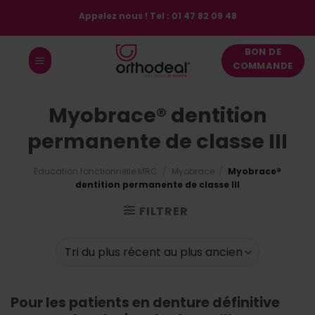
Passer
Appelez nous ! Tel : 01 47 82 09 48
au
contenu
BON DE
COMMANDE
Myobrace® dentition
permanente de classe III
Education fonctionnelle MRC
/
Myobrace
/
Myobrace®
dentition permanente de classe III
FILTRER
Pour les patients en denture définitive