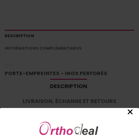
DESCRIPTION
INFORMATIONS COMPLÉMENTAIRES
PORTE-EMPREINTES - INOX PERFORÉS
DESCRIPTION
LIVRAISON, ÉCHANGE ET RETOURS
Porte-empreintes inox perforés
avec bords Rétentifs
Marquage laser personnalisé