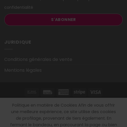
confidentialité
JURIDIQUE
Conditions générales de vente
Mentions légales
DROIT DE RENONCIATION
MENTIONS LÉGALES
Politique en matière de Cookies Afin de vous offrir
CONDITIONS GÉNÉRALES DE VENTE
une meilleure expérience, ce site utilise des cookies
Copyright 2026 ©
Orthodeal
Tous les droits sont réservés.
de profilage, provenant de tiers également. En
fermant le bandeau, en parcourant la page ou bien