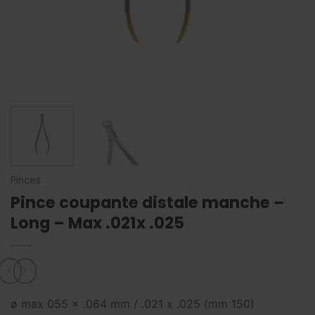
Pinces
Pince coupante distale manche –
Long – Max .021x .025
ø max 055 × .064 mm / .021 x .025 (mm 150)