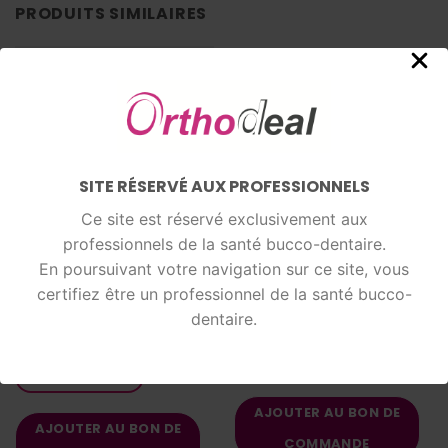
PRODUITS SIMILAIRES
SITE RÉSERVÉ AUX PROFESSIONNELS
Ce site est réservé exclusivement aux
professionnels de la santé bucco-dentaire.
En poursuivant votre navigation sur ce site, vous
certifiez être un professionnel de la santé bucco-
PINCES
PINCES
dentaire.
Pince Cinch Back – ø max
Pince de Mathieu
0,55 × 0,64 mm
LIRE LA SUITE
LIRE LA SUITE
AJOUTER AU BON DE
AJOUTER AU BON DE
COMMANDE